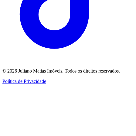
©
2026
Juliano Matias Imóveis
. Todos os direitos reservados.
Política de Privacidade
Utilizamos cookies para análise e personalização. Mesmo se você
recusar, coletamos contagens agregadas com base em
legítimo